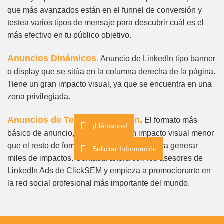
que más avanzados están en el funnel de conversión y
testea varios tipos de mensaje para descubrir cuál es el
más efectivo en tu público objetivo.
Anuncios Dinámicos.
Anuncio de LinkedIn tipo banner
o display que se sitúa en la columna derecha de la página.
Tiene un gran impacto visual, ya que se encuentra en una
zona privilegiada.
Anuncios de Texto en Linkedin.
El formato más
¡Llámanos!
básico de anuncio, discreto y con un impacto visual menor
que el resto de formatos, pero muy útiles para generar
Solicitar Información
miles de impactos.
Contacta ahora con los asesores de
LinkedIn Ads de ClickSEM y empieza a promocionarte en
la red social profesional más importante del mundo.