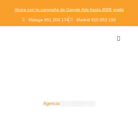
Ir
Ahora con tu campaña de Google Ads hasta 800€ gratis
al
contenido
Málaga 951 204 174
Madrid 910 053 190
AGENCIA GOOGLE ADS
CAMPAÑAS ADWORDS
PUBLICIDAD REDES SOCIALES
Agencia
de Linkedin Ads
Exprime Linkedin como antes nunca lo habías
hecho