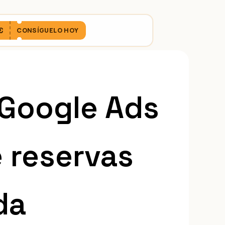
€
CONSÍGUELO HOY
 Google Ads
e reservas
da