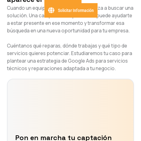
Cuando un equipo falla, el cliente empieza a buscar una
Solicitar Información
solución. Una campaña bien planteada puede ayudarte
a estar presente en ese momento y transformar esa
búsqueda en una nueva oportunidad para tu empresa.
Cuéntanos qué reparas, dónde trabajas y qué tipo de
servicios quieres potenciar. Estudiaremos tu caso para
plantear una estrategia de Google Ads para servicios
técnicos y reparaciones adaptada a tu negocio.
Pon en marcha tu captación