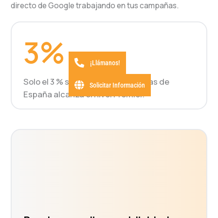
directo de Google trabajando en tus campañas.
3%
¡Llámanos!
Solo el 3 % superior de las agencias de
Solicitar Información
España alcanza el nivel Premier.