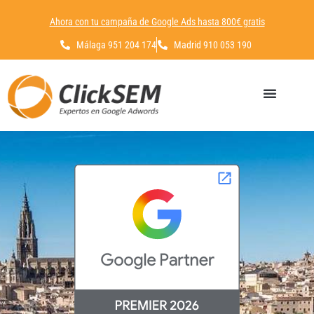
Ir
Ahora con tu campaña de Google Ads hasta 800€ gratis
al
contenido
Málaga 951 204 174
Madrid 910 053 190
AGENCIA GOOGLE ADS
CAMPAÑAS ADWORDS
PUBLICIDAD REDES SOCIALES