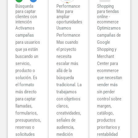
Búsqueda
Performance
Shopping
para captar
Max para
para tiendas
clientes con
ampliar
online -
intención
oportunidades
ecommerce
Activamos
Usamos
Optimizamos
campañas
Performance
campañas de
para usuarios
Max cuando
Google
que ya están
el proyecto
Shopping y
buscando un
necesita
Merchant
servicio,
escalar más
Center para
producto o
allá de la
ecommerce
solución. Es
búsqueda
que necesitan
el formato
tradicional. La
vender más
más directo
trabajamos
sin perder
para captar
con objetivos
control sobre
llamadas,
claros,
margen,
formularios,
creatividades,
catálogo,
presupuestos,
señales de
productos
reservas o
audiencia,
prioritarios y
solicitudes
medición
rentabilidad