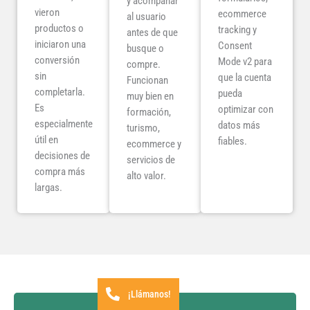
y acompañar
vieron
ecommerce
al usuario
productos o
tracking y
antes de que
iniciaron una
Consent
busque o
conversión
Mode v2 para
compre.
sin
que la cuenta
Funcionan
completarla.
pueda
muy bien en
Es
optimizar con
formación,
especialmente
datos más
turismo,
útil en
fiables.
ecommerce y
decisiones de
servicios de
compra más
alto valor.
largas.
¡Llámanos!