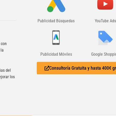
Publicidad Búsquedas
YouTube Ads
 con
 la
Publicidad Móviles
Google Shoppi
Consultoría Gratuita y hasta 400€ g
ias del
jorar los