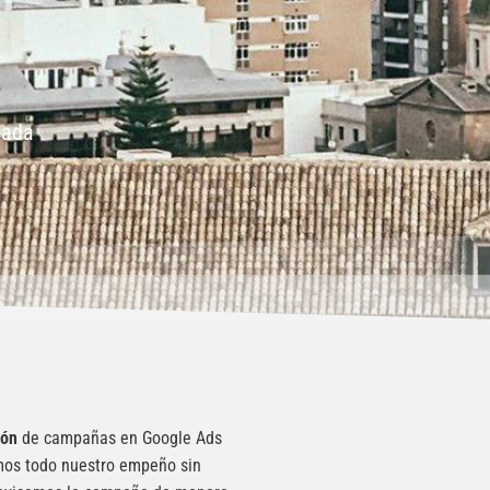
cada
ión
de campañas en Google Ads
emos todo nuestro empeño sin