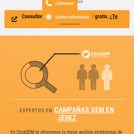
Max Performance
¡Llámanos!
Consultoría Gratuita y hasta 400€ gratis.
¿Te
Solicitar Información
interesa?
CAMPAÑAS SEM EN
EXPERTOS EN
JEREZ
En ClickSEM te ofrecemos la mejor gestión profesional de